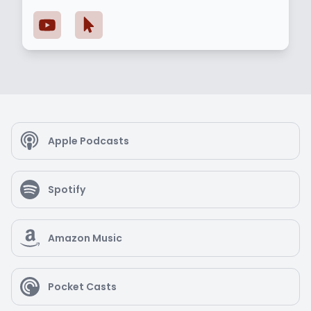
comunidades de Madres Solteras por Elección,
adquiridos al ayudar a administrar y moderar dos
comunidades de Facebook para Madres Solteras
por Elección y en mi experiencia directa con: • IUI
y IVF • Concepción con donante • Óvulos de
donante • Infertilidad secundaria •
Complicaciones del embarazo • Cómo
desenvolverme en la industria de la fertilidad
como mujer de color • Estrategias de financiación
• Conversaciones difíciles sobre esta decisión
Apple Podcasts
Spotify
Amazon Music
Pocket Casts